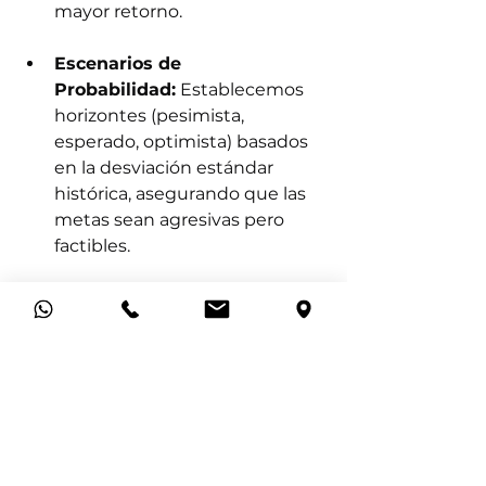
mayor retorno.
Escenarios de 
Probabilidad:
 Establecemos 
horizontes (pesimista, 
esperado, optimista) basados 
en la desviación estándar 
histórica, asegurando que las 
metas sean agresivas pero 
factibles.
III. El "Kernel" de la Estrategia 
Mínima Viable
 Una buena 
estrategia se reduce a un núcleo 
cohesivo de tres elementos:
Diagnóstico:
 Definición clara 
del reto (ej. "nuestro 30% de 
clientes destruye el 70% del 