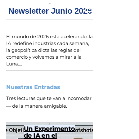
Newsletter Junio 2026
El mundo de 2026 está acelerando: la 
IA redefine industrias cada semana, 
la geopolítica dicta las reglas del 
comercio y volvemos a mirar a la 
Luna.

El primer trimestre ya se consumió. Y 
aquí hay una verdad incómoda: la 
Nuestras Entradas
inercia puede darte un buen mes, 
pero nunca te dará un buen año.

Tres lecturas que te van a incomodar
— de la manera amigable.
Mientras el mundo cambia a esta 
velocidad, la pregunta para tu 
empresa es simple: ¿Tú estás 
Un Experimento
acelerando o solo estás 
de IA en el
reaccionando?
