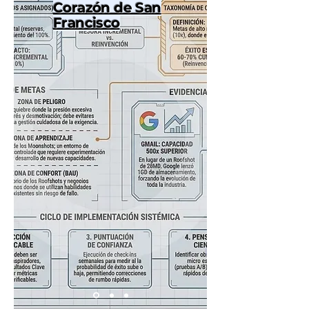
Corazón de San
Francisco
Es hora de hacer un corte de caja 
crudo. Celebremos lo que funcionó 
en el Q1, pero ataquemos de frente 
las brechas que quedaron abiertas. 
Para dominar el 2T, debemos dejar 
de lado el pensamiento mágico.

Hazte estas dos preguntas hoy 
mismo:

¿Llegaste a tus metas por un diseño 
deliberado o porque el mercado 
empujó?

¿Tienes un plan operativo para el Q2 
o solo buenas intenciones?

La motivación se agota; los sistemas 
permanecen. 
