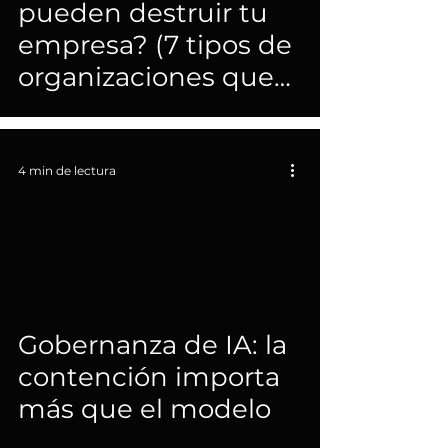
pueden destruir tu
Te invitamos a sumergirte en 
empresa? (7 tipos de
nuestros artículos, podcasts y videos 
para profundizar en cómo estas 
organizaciones que
disciplinas pueden transformar tu 
no son compatibles)
organización y asegurar que tus 
ideas se conviertan en resultados que 
realmente importan.
4 min de lectura
Gobernanza de IA: la
contención importa
más que el modelo