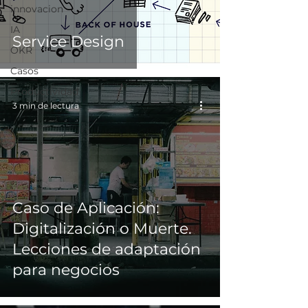
innovacion
Te invitamos a sumergirte en 
nuestros artículos, podcasts y videos 
IA
Service Design
para profundizar en cómo estas 
OKR
disciplinas pueden transformar tu 
Casos
organización y asegurar que tus 
ideas se conviertan en resultados que 
Productividad
realmente importan.
3 min de lectura
Caso de Aplicación:
Digitalización o Muerte.
Lecciones de adaptación
para negocios