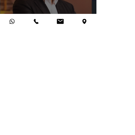
Café Q | Cómo un banco
puso al cliente en el
centro (Aplicando Design
Thinking)
Suscríbete para recibir
actualizaciones
sobre nuestros ejes
Email