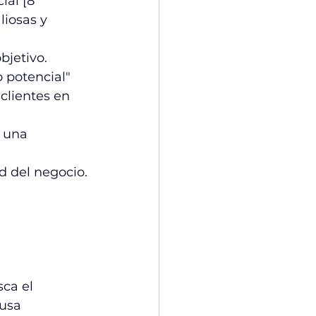
ial [8 
iosas y 
bjetivo.
o potencial"
clientes en 
 una 
ud del negocio.
ca el 
usa 