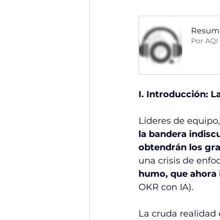
Resume
Por AQI
I. Introducción: 
Líderes de equipo, 
la bandera indisc
obtendrán los gr
una crisis de enf
humo, que ahora i
OKR con IA).
La cruda realidad 