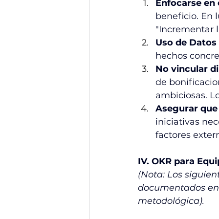
Enfocarse en 
beneficio. En 
"Incrementar l
Uso de Datos 
hechos concret
No vincular d
de bonificaci
ambiciosas. 
L
Asegurar que 
iniciativas ne
factores exter
IV. OKR para Equi
(Nota: Los siguie
documentados en n
metodológica).