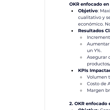
OKR enfocado en 
Objetivo
: Max
cualitativo y 
económico. No 
Resultados Cl
Incrementa
Aumentar e
un Y%.
Asegurar 
productos/
KPIs Impacta
Volumen to
Costo de A
Margen bru
2. OKR enfocado e