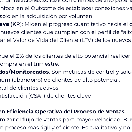
struir relaciones sólidas con clientes de alto potenc
enfoca en el Outcome de establecer conexiones val
solo en la adquisición por volumen.
lave
 (KR): Miden el progreso cuantitativo hacia el o
 nuevos clientes que cumplan con el perfil de "alt
r el Valor de Vida del Cliente (LTV) de los nuevos 
ue el Z% de los clientes de alto potencial realicen
ompra en el trimestre.
dos/Monitoreados
: Son métricas de control y sal
urn (abandono) de clientes de alto potencial.
al de clientes activos.
atisfacción (CSAT) de clientes clave
n Eficiencia Operativa del Proceso de Ventas
mizar el flujo de ventas para mayor velocidad. Bus
proceso más ágil y eficiente. Es cualitativo y no 