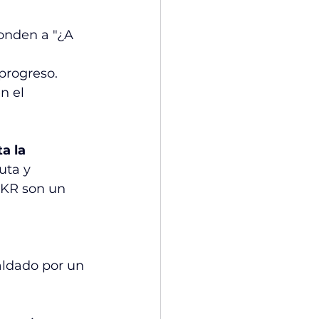
ponden a "¿A 
progreso. 
n el 
a la 
uta y 
OKR son un 
aldado por un 