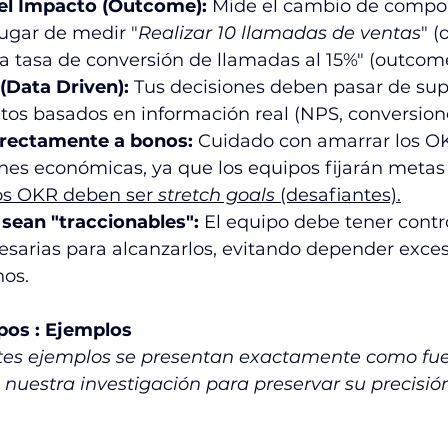
el Impacto (Outcome):
 Mide el cambio de compo
lugar de medir "
Realizar 10 llamadas de ventas
" (
a tasa de conversión de llamadas al 15%" (outcome
(Data Driven):
 Tus decisiones deben pasar de sup
os basados en información real (NPS, conversiones
irectamente a bonos:
 Cuidado con amarrar los O
ones económicas, ya que los equipos fijarán meta
os OKR deben ser 
stretch goals
 (desafiantes).
sean "traccionables":
 El equipo debe tener contro
cesarias para alcanzarlos, evitando depender exc
nos.
pos : Ejemplos
ntes ejemplos se presentan exactamente como fue
uestra investigación para preservar su precisió