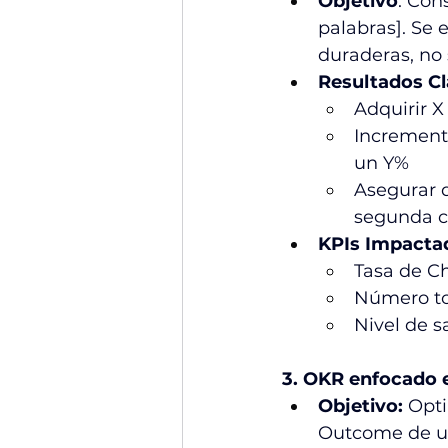
Objetivo
: Con
palabras]. Se 
duraderas, no 
Resultados C
Adquirir X
Incrementa
un Y%
Asegurar q
segunda c
KPIs Impacta
Tasa de Ch
Número tot
Nivel de s
3. OKR enfocado e
Objetivo:
 Opti
Outcome de un 