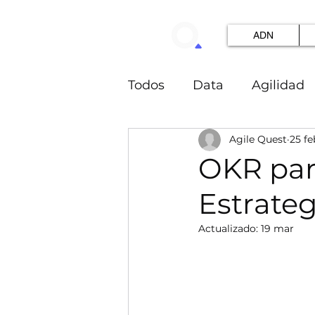
ADN
Todos
Data
Agilidad
Agile Quest
25 fe
innovacion
IA
OK
OKR par
Estrateg
Actualizado:
19 mar