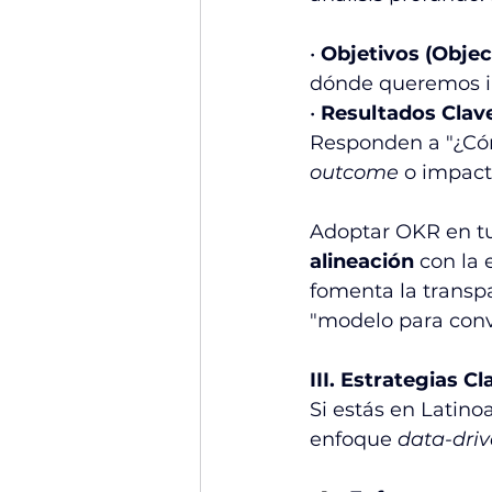
• 
Objetivos (Objec
dónde queremos ir
• 
Resultados Clave
Responden a "¿Cóm
outcome
 o impact
Adoptar OKR en tu
alineación
 con la 
fomenta la transp
"modelo para conv
III. Estrategias 
Si estás en Latino
enfoque 
data-dri