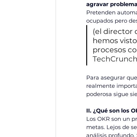
agravar problemas
Pretenden automati
ocupados pero des
(el directo
hemos visto
procesos com
TechCrunch
Para asegurar que
realmente importa 
poderosa sigue sie
II. ¿Qué son los 
Los OKR son un pro
metas. Lejos de s
análisis profundo