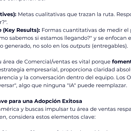
tives):
 Metas cualitativas que trazan la ruta. Res
?".
 (Key Results):
 Formas cuantitativas de medir el 
o sabemos si estamos llegando?" y se enfocan e
o generado, no solo en los 
outputs
 (entregables).
 área de Comercial/ventas es vital porque 
foment
estrategia empresarial, proporciona claridad absol
arencia y la conversación dentro del equipo. Los 
ersar", algo que ninguna "IA" puede reemplazar.
Clave para una Adopción Exitosa
américa y buscas impulsar tu área de ventas resp
ven
, considera estos elementos clave: