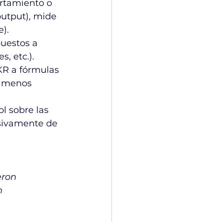
rtamiento o 
output), mide 
).
uestos a 
, etc.).
KR a fórmulas 
s menos 
l sobre las 
esivamente de 
ron 
n 