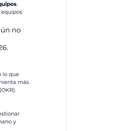
quipos
. 
o equipos 
aún no 
6. 
 lo que 
amienta más 
 (OKR).
stionar 
mano y 