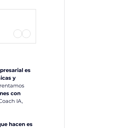
presarial es 
icas y 
frentamos 
ones con 
Coach IA, 
que hacen es 