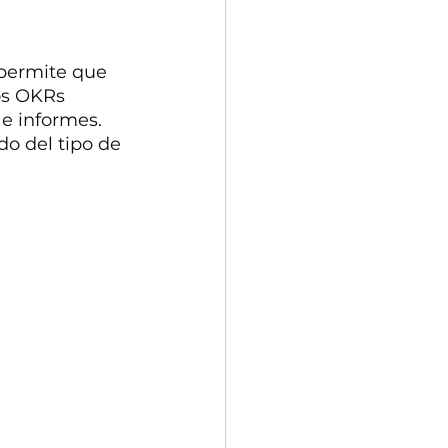
 permite que 
os OKRs 
 e informes. 
o del tipo de 