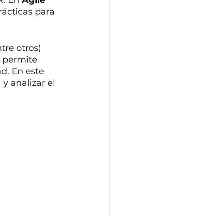
. En 
Agile 
ácticas para 
re otros) 
e permite 
d. En este 
y analizar el 