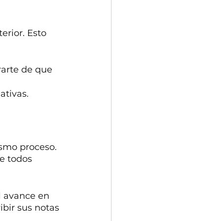
rior. Esto 
arte de que 
ativas.
smo proceso. 
ue todos 
l avance en 
ibir sus notas 