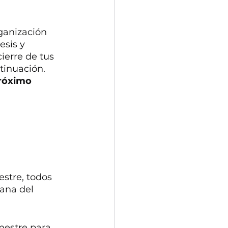
ganización 
esis y 
ierre de tus 
inuación. 
próximo 
stre, todos 
ana del 
mestre para 