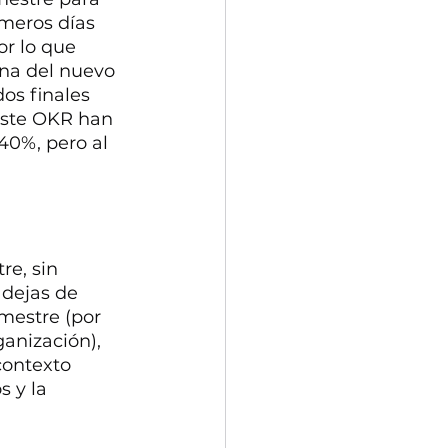
meros días 
or lo que 
na del nuevo 
os finales 
este OKR han 
 40%, pero al 
re, sin 
dejas de 
imestre (por 
ganización), 
contexto 
s y la 