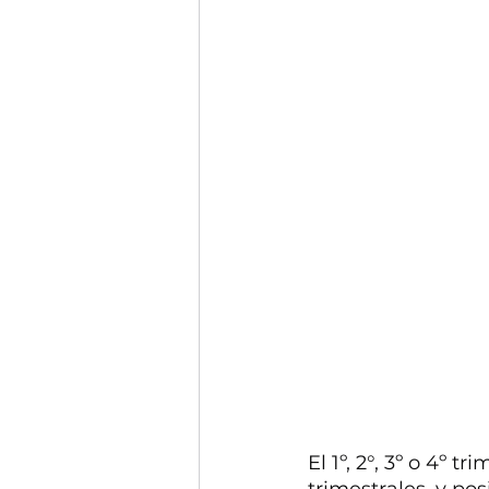
El 1º, 2°, 3º o 4º t