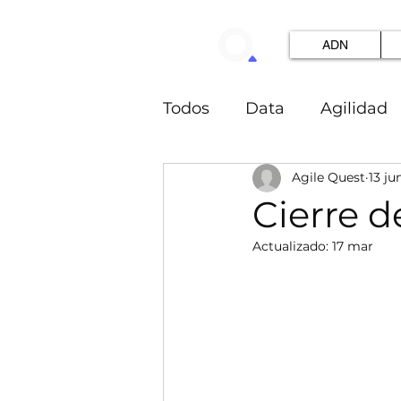
ADN
Todos
Data
Agilidad
Agile Quest
13 ju
innovacion
IA
OK
Cierre d
Actualizado:
17 mar